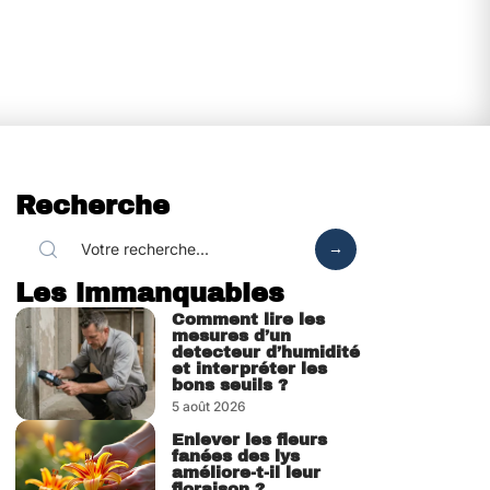
Recherche
Les immanquables
Comment lire les
mesures d’un
detecteur d’humidité
et interpréter les
bons seuils ?
5 août 2026
Enlever les fleurs
fanées des lys
améliore-t-il leur
floraison ?