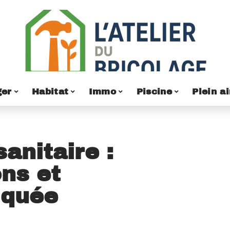
er
Habitat
Immo
Piscine
Plein ai
anitaire :
ons et
iquée