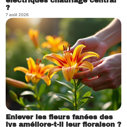
électriques chauffage central
?
7 août 2026
Enlever les fleurs fanées des
lys améliore-t-il leur floraison ?