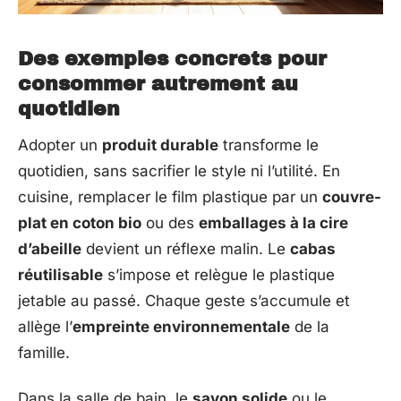
Des exemples concrets pour
consommer autrement au
quotidien
Adopter un
produit durable
transforme le
quotidien, sans sacrifier le style ni l’utilité. En
cuisine, remplacer le film plastique par un
couvre-
plat en coton bio
ou des
emballages à la cire
d’abeille
devient un réflexe malin. Le
cabas
réutilisable
s’impose et relègue le plastique
jetable au passé. Chaque geste s’accumule et
allège l’
empreinte environnementale
de la
famille.
Dans la salle de bain, le
savon solide
ou le