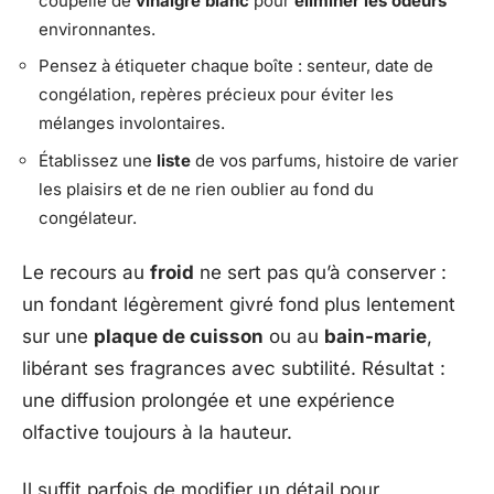
coupelle de
vinaigre blanc
pour
éliminer les odeurs
environnantes.
Pensez à étiqueter chaque boîte : senteur, date de
congélation, repères précieux pour éviter les
mélanges involontaires.
Établissez une
liste
de vos parfums, histoire de varier
les plaisirs et de ne rien oublier au fond du
congélateur.
Le recours au
froid
ne sert pas qu’à conserver :
un fondant légèrement givré fond plus lentement
sur une
plaque de cuisson
ou au
bain-marie
,
libérant ses fragrances avec subtilité. Résultat :
une diffusion prolongée et une expérience
olfactive toujours à la hauteur.
Il suffit parfois de modifier un détail pour